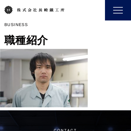
Toggle
navigat
BUSINESS
職種紹介
CONTACT